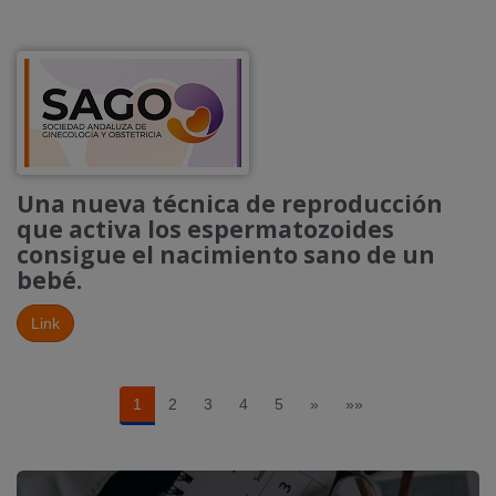
Una nueva técnica de reproducción
que activa los espermatozoides
consigue el nacimiento sano de un
bebé.
Link
1
2
3
4
5
»
»»