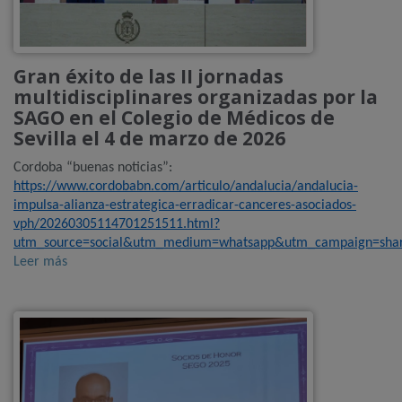
Gran éxito de las II jornadas
multidisciplinares organizadas por la
SAGO en el Colegio de Médicos de
Sevilla el 4 de marzo de 2026
Cordoba “buenas noticias”:
https://www.cordobabn.com/articulo/andalucia/andalucia-
impulsa-alianza-estrategica-erradicar-canceres-asociados-
vph/20260305114701251511.html?
utm_source=social&utm_medium=whatsapp&utm_campaign=share
Leer más