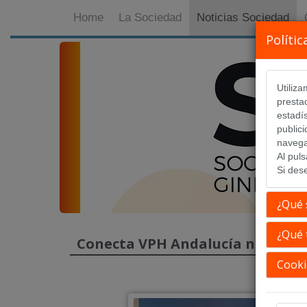
Home
La Sociedad
Noticias Sociedad
Polític
Utiliz
prestac
estadí
public
navega
Al pul
Si des
¿Qué 
¿Qué 
Conecta VPH Andalucía nominada 
Cooki