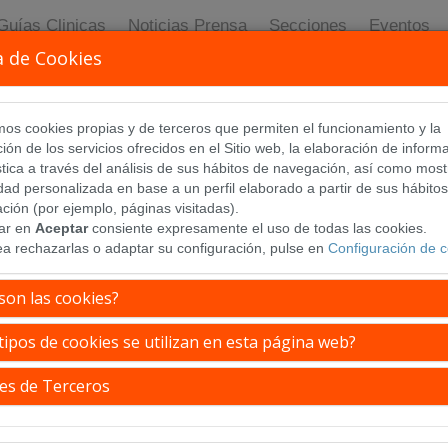
Guías Clinicas
Noticias Prensa
Secciones
Eventos
a de Cookies
amos cookies propias y de terceros que permiten el funcionamiento y la
ión de los servicios ofrecidos en el Sitio web, la elaboración de inform
stica a través del análisis de sus hábitos de navegación, así como most
idad personalizada en base a un perfil elaborado a partir de sus hábito
ción (por ejemplo, páginas visitadas).
sar en
Aceptar
consiente expresamente el uso de todas las cookies.
ea rechazarlas o adaptar su configuración, pulse en
Configuración de c
son las cookies?
tipos de cookies se utilizan en esta página web?
en la I edición de los Premios IA BIC 2026
es de Terceros