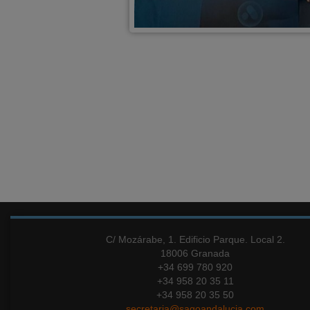
C/ Mozárabe, 1. Edificio Parque. Local 2.
18006 Granada
+34 699 780 920
+34 958 20 35 11
+34 958 20 35 50
secretaria@sagoandalucia.com