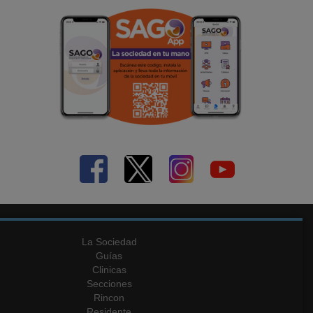
La Sociedad
Guías
Clinicas
Secciones
Rincon
Residente