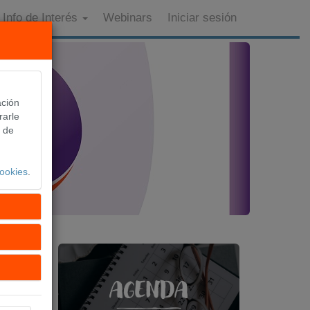
Info de Interés
Webinars
Iniciar sesión
ación
rarle
s de
ookies
.